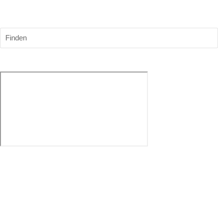
AllegroBau
Finden